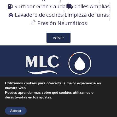
Surtidor Gran Caudal
Calles Amplias
Lavadero de coches
Limpieza de lunas
Presión Neumáticos
Volver
Utilizamos cookies para ofrecerte la mejor experiencia en
Aviso Legal
|
Política de Cookies
|
Más información
nuestra web.
sobre las cookies
|
Aviso de Privacidad
Puedes aprender más sobre qué cookies utilizamos o
desactivarlas en los
ajustes
.
© 2026 MLC Carburantes. Todos los derechos
reservados.
Aceptar