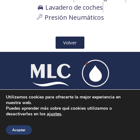
Lavadero de coches
Presión Neumáticos
Volver
Utilizamos cookies para ofrecerte la mejor experiencia en
Aviso Legal
|
Política de Cookies
|
Más información
nuestra web.
sobre las cookies
|
Aviso de Privacidad
Puedes aprender más sobre qué cookies utilizamos o
desactivarlas en los
ajustes
.
© 2026 MLC Carburantes. Todos los derechos
reservados.
Aceptar