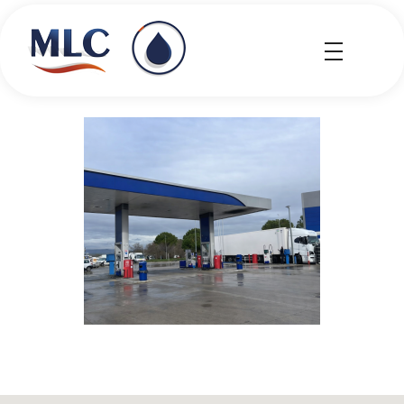
MLC Carburantes
MLC Carburantes
Villafranca del Penedès